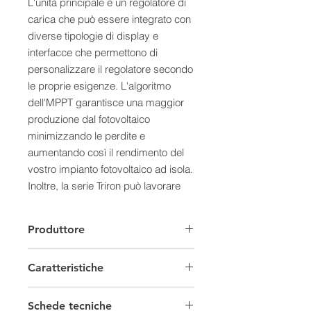
L'unità principale è un regolatore di
carica che può essere integrato con
diverse tipologie di display e
interfacce che permettono di
personalizzare il regolatore secondo
le proprie esigenze. L'algoritmo
dell'MPPT garantisce una maggior
produzione dal fotovoltaico
minimizzando le perdite e
aumentando così il rendimento del
vostro impianto fotovoltaico ad isola.
Inoltre, la serie Triron può lavorare
sia a 12V che a 24V.
- Il display DS1 è un display intuitivo
Produttore
che permette di monitorare il
funzionamento dell'impianto
Caratteristiche
fotovoltaico e lo stato della batteria in
maniera semplice tramite uno
Regolatori di carica
schermo LCD. Offre la possibilità di
Schede tecniche