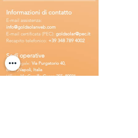
Informazioni di contatto
E-mail assisten
za:
info
@goldsolarweb.com
E-mail certificata (PEC):
goldsolar@pec.it
Recapito telefonico:
+39 348
789 4002
Sedi operative
Sede legale:
Via Purgatorio 40,
80147,Napoli, Italia
Ufficio:
Via Camillo Cucca
255, 80031,
Brusciano, Italia
Richiedi
assistenza
Chiama o contatta su whatsapp
al
+
39
34
8 789 4002
Inoltra una
e-m
ail all'indirizzo
in
fo@goldsolarw
e
b.com
Compila il
Modulo di contatto