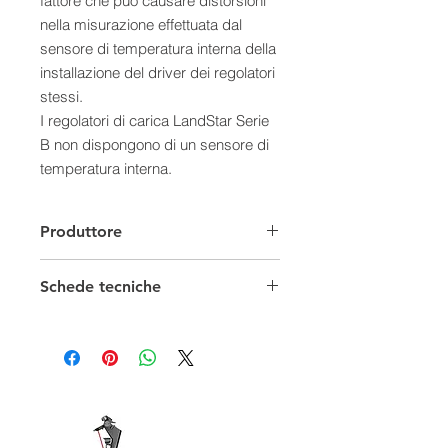
fattore che può causare distorsioni
nella misurazione effettuata dal
sensore di temperatura interna della
installazione del driver dei regolatori
stessi.
I regolatori di carica LandStar Serie
B non dispongono di un sensore di
temperatura interna.
Il sensore di temperatura è un
accessorio opzionale
Produttore
RTS300R47K3, si consiglia l'uso per
prolungare la durata e l'efficienza
Schede tecniche
della ricarica del banco batterie.
Il sensore di temperatura remoto
RTS300R47K3 è compatibile con
regolatori EpSolar della serie
VIEWSTAR e LandStar B.
- Modello: 2M
- Dimensioni: Lunghezza 3 mt