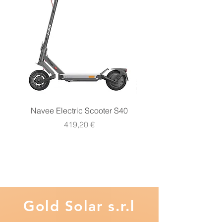
- Peso Netto: 0.06 Kg
Navee Electric Scooter S40
Navee Electric Scooter 
Prezzo
419,20 €
Gold
Solar s.r.l