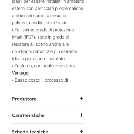
ideali per essere installati in ambienti
esterni con particolari problematiche
ambientali come corrosione,
polvere, umidità, etc. Grazie
all'altissimo grado di protezione
infatti (IP67), sono in grado di
resistere all'aperto anche alle
condizioni climatiche più estreme.
Ideale per essere installato
all'esterno, con qualunque clima.
Vantaggi
- Basso costo: il processo di
produzione industriale ad elevate
quantità ha permesso di mantenere
Produttore
molto basso il costo di questo
regolatore, a tutto vantaggio del
Caratteristiche
cliente.
- Affidabilità elevata: tutti i
Regolatori di carica
componenti utilizzati sono di alta
Schede tecniche