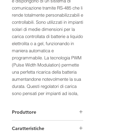
e dispongono di un sistema di
comunicazione tramite RS-485 che li
rende totalmente personabilizzabili e
controllabili. Sono utilizzati in impianti
solari di medie dimensioni per la
carica controllata di batterie a liquido
elettrolita o a gel, funzionando in
maniera automatica e
programmabile. La tecnologia PWM
(Pulse Width Modulation) permette
una perfetta ricarica della batteria
aumentandone notevolmente la sua
durata. Questi regolatori di carica
sono pensati per impianti ad isola,
proteggendo le vostre batteria dalle
tensioni in ingresso dai pannelli
Produttore
solari. Le funzioni di auto-diagnosi e
di protezione prevengono i danni
Caratteristiche
derivanti da errori di installazione o