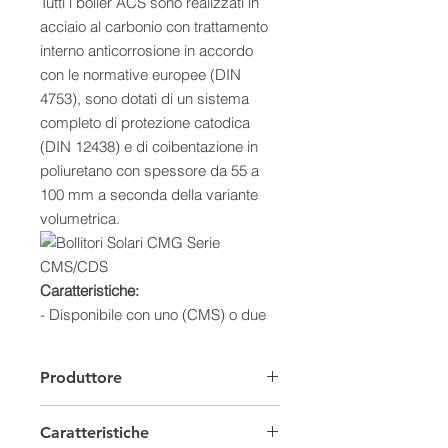
Tutti i boiler ACS sono realizzati in
acciaio al carbonio con trattamento
interno anticorrosione in accordo
con le normative europee (DIN
4753), sono dotati di un sistema
completo di protezione catodica
(DIN 12438) e di coibentazione in
poliuretano con spessore da 55 a
100 mm a seconda della variante
volumetrica.
Caratteristiche:
- Disponibile con uno (CMS) o due
(CDS) serpentini
- Bollitore tank-in-tank in acciaio al
Produttore
carbonio
- Trattamento di vetrificazione liquida
Caratteristiche
a 850 °C (DIN 4753)