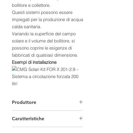
bollitore e collettore.
Questi sistemi possono essere
impiegati per la produzione di acqua
calda sanitaria.
Variando la superficie del campo
solare e il volume del bollitore, si
possono coprire le esigenze di
fabbricati di qualsiasi dimensione.
Esempi di installazione
Caratteristiche:
- Gestione automatizzata
Produttore
dell’impianto
- Massima modularità e flessibilità di
Caratteristiche
installazione
- Scelta tra collettori vetrati piani