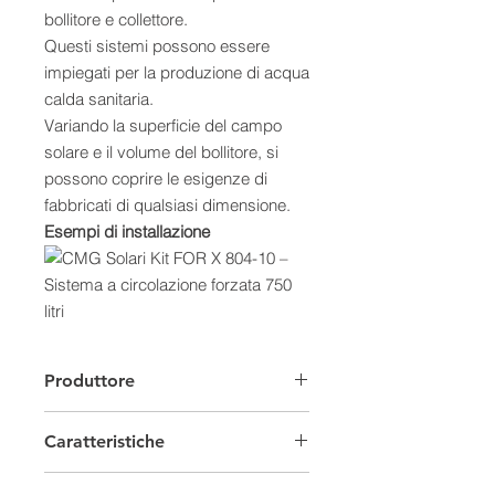
bollitore e collettore.
Questi sistemi possono essere
impiegati per la produzione di acqua
calda sanitaria.
Variando la superficie del campo
solare e il volume del bollitore, si
possono coprire le esigenze di
fabbricati di qualsiasi dimensione.
Esempi di installazione
Caratteristiche:
- Gestione automatizzata
Produttore
dell’impianto
- Massima modularità e flessibilità di
Caratteristiche
installazione
- Scelta tra collettori vetrati piani