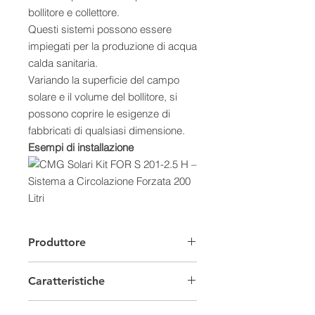
bollitore e collettore.
Questi sistemi possono essere
impiegati per la produzione di acqua
calda sanitaria.
Variando la superficie del campo
solare e il volume del bollitore, si
possono coprire le esigenze di
fabbricati di qualsiasi dimensione.
Esempi di installazione
Caratteristiche:
- Gestione automatizzata
Produttore
dell’impianto
- Massima modularità e flessibilità di
Caratteristiche
installazione
- Scelta tra collettori vetrati piani