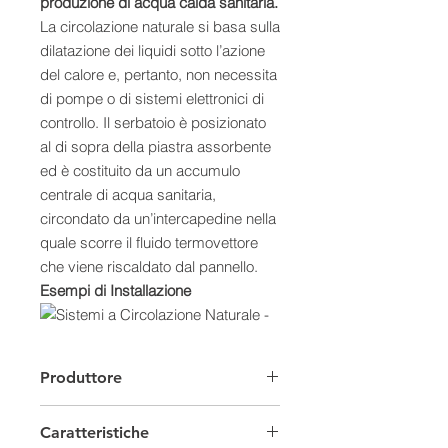
produzione di acqua calda sanitaria.
La circolazione naturale si basa sulla
dilatazione dei liquidi sotto l’azione
del calore e, pertanto, non necessita
di pompe o di sistemi elettronici di
controllo. Il serbatoio è posizionato
al di sopra della piastra assorbente
ed è costituito da un accumulo
centrale di acqua sanitaria,
circondato da un’intercapedine nella
quale scorre il fluido termovettore
che viene riscaldato dal pannello.
Esempi di Installazione
Caratteristiche:
Produttore
- Collettore altamente selettivo Excel
in lastra unica Blue-Select, saldato al
Caratteristiche
laser