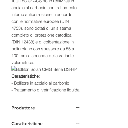
Tutti i boiler ACS sono realizzati in
acciaio al carbonio con trattamento
interno anticorrosione in accordo
con le normative europee (DIN
4753), sono dotati di un sistema
completo di protezione catodica
(DIN 12438) e di coibentazione in
poliuretano con spessore da 55 a
100 mm a seconda della variante
volumetrica.
Caratteristiche:
- Bollitore in acciaio al carbonio
- Trattamento di vetrificazione liquida
a 850° (DIN 4753)
- Sistema completo di protezione
Produttore
catodica (DIN 12438)
- Design anti-batterico per il
Caratteristiche
riscaldamento ACS