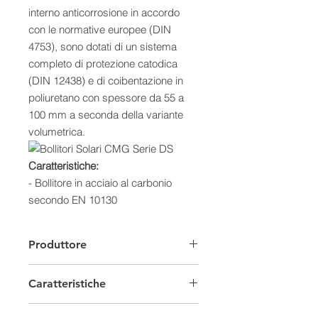
interno anticorrosione in accordo
con le normative europee (DIN
4753), sono dotati di un sistema
completo di protezione catodica
(DIN 12438) e di coibentazione in
poliuretano con spessore da 55 a
100 mm a seconda della variante
volumetrica.
Caratteristiche:
- Bollitore in acciaio al carbonio
secondo EN 10130
- Trattamento di vetrificazione liquida
a 850° (DIN 4753)
Produttore
- Sistema completo di protezione
catodica (DIN 12438)
Caratteristiche
- Design anti-batterico per il
riscaldamento ACS