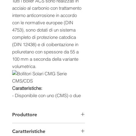
Tutti i boiler ACS sono realizzati in
acciaio al carbonio con trattamento
interno anticorrosione in accordo
con le normative europee (DIN
4753), sono dotati di un sistema
completo di protezione catodica
(DIN 12438) e di coibentazione in
poliuretano con spessore da 55 a
100 mm a seconda della variante
volumetrica.
Caratteristiche:
- Disponibile con uno (CMS) o due
(CDS) serpentini
- Bollitore tank-in-tank in acciaio al
Produttore
carbonio
- Trattamento di vetrificazione liquida
Caratteristiche
a 850 °C (DIN 4753)