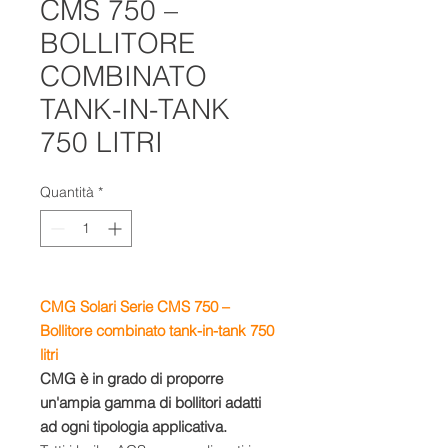
CMS 750 –
BOLLITORE
COMBINATO
TANK-IN-TANK
750 LITRI
Quantità
*
CMG Solari Serie CMS 750 –
Bollitore combinato tank-in-tank 750
litri
CMG è in grado di proporre
un'ampia gamma di bollitori adatti
ad ogni tipologia applicativa.