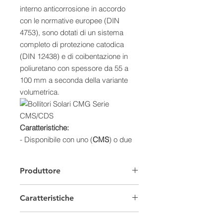
interno anticorrosione in accordo
con le normative europee (DIN
4753), sono dotati di un sistema
completo di protezione catodica
(DIN 12438) e di coibentazione in
poliuretano con spessore da 55 a
100 mm a seconda della variante
volumetrica.
Caratteristiche:
- Disponibile con uno (
CMS
) o due
(
CDS
) serpentini
- Bollitore tank-in-tank in acciaio al
Produttore
carbonio
- Trattamento di vetrificazione liquida
Caratteristiche
a 850 °C (DIN 4753)
- Sistema completo di protezione