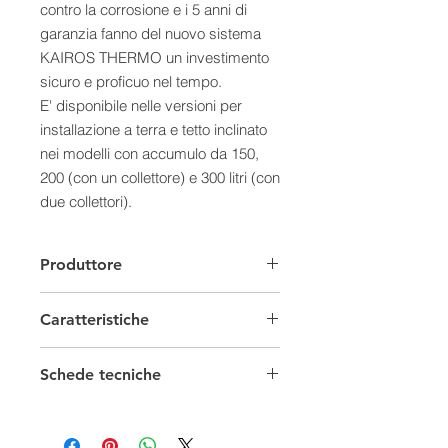
contro la corrosione e i 5 anni di
garanzia fanno del nuovo sistema
KAIROS THERMO un investimento
sicuro e proficuo nel tempo.
E' disponibile nelle versioni per
installazione a terra e tetto inclinato
nei modelli con accumulo da 150,
200 (con un collettore) e 300 litri (con
due collettori).
Caratteristiche:
- Nuovo circuito idraulico per
Produttore
massimizzare la quantità di acqua
calda in funzione della radiazione
Caratteristiche
solare disponibile
- Collettore solare altamente
Solare Termico
performante per garantire elevate
Schede tecniche
temperature dell’acqua calda
Capacità
150 Lt
Scheda tecnica 0
- Nuovo design con dimensioni
Scheda tecnica 1
estremamente compatte