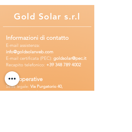
Gold
Solar s.r.l
Informazioni di contatto
E-mail assisten
za:
info
@goldsolarweb.com
E-mail certificata (PEC):
goldsolar@pec.it
Recapito telefonico:
+39 348
789 4002
Sedi operative
Sede legale:
Via Purgatorio 40,
80147,Napoli, Italia
Ufficio:
Via Camillo Cucca
255, 80031,
Brusciano, Italia
Richiedi
assistenza
Chiama o contatta su whatsapp
al
+
39