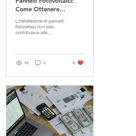
Pannelli Fotovoltaici:
Come Ottenere
Incentivi Fiscali e
L'installazione di pannelli
Finanziamenti per
fotovoltaici non solo
contribuisce alla
l'Installazione
sostenibilità ambientale,
ma può anche offrire
notevoli vantaggi...
45
0
6