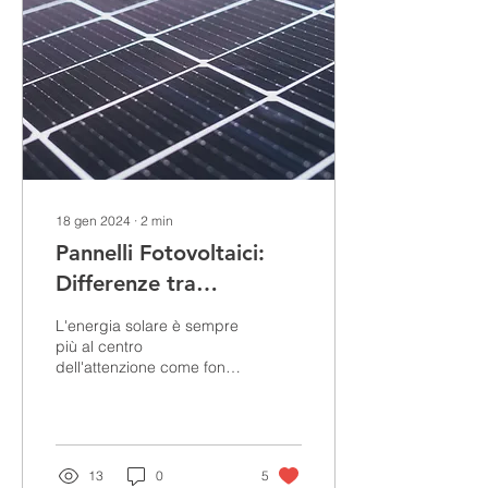
18 gen 2024
∙
2
min
Pannelli Fotovoltaici:
Differenze tra
Tecnologie
L'energia solare è sempre
Monocristalline,
più al centro
dell'attenzione come fonte
Policristalline e a Film
di alimentazione
Sottile
sostenibile, e i pannelli
fotovoltaici giocano un...
13
0
5