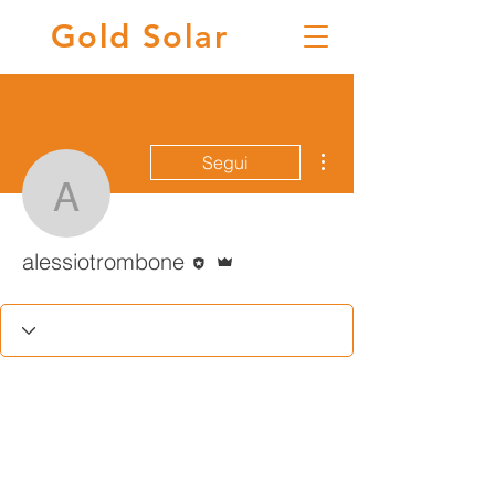
Gold
Solar
Altre azioni
Segui
alessiotrombone
Redattore
Amministratore
alessiotrombone