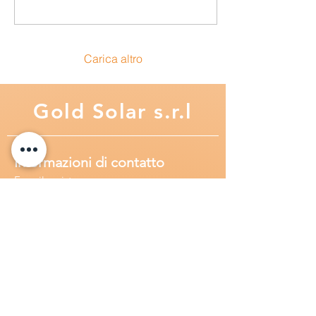
Carica altro
Gold
Solar s.r.l
Informazioni di contatto
E-mail assisten
za:
info
@goldsolarweb.com
E-mail certificata (PEC):
goldsolar@pec.it
Recapito telefonico:
+39 348
789 4002
Sedi operative
Sede legale:
Via Purgatorio 40,
80147,Napoli, Italia
Ufficio:
Via Camillo Cucca
255, 80031,