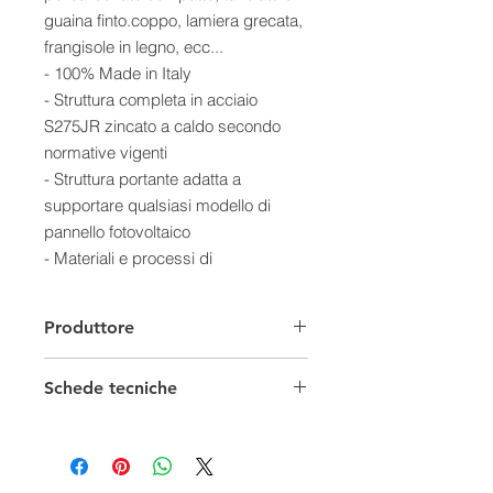
guaina finto.coppo, lamiera grecata,
frangisole in legno, ecc...
​- 100% Made in Italy
- Struttura completa in acciaio
S275JR zincato a caldo secondo
normative vigenti
​- Struttura portante adatta a
supportare qualsiasi modello di
pannello fotovoltaico
- Materiali e processi di
fabbricazione certificati
​- Trattamento anticorrosivo
Produttore
- Calcolo strutturale e relazione
tecnica secondo normative
Schede tecniche
Le certificazioni vengono fornite per
tutte le pensiline, di qualsiasi
modello e dimensione, a partire da 1
posto auto!