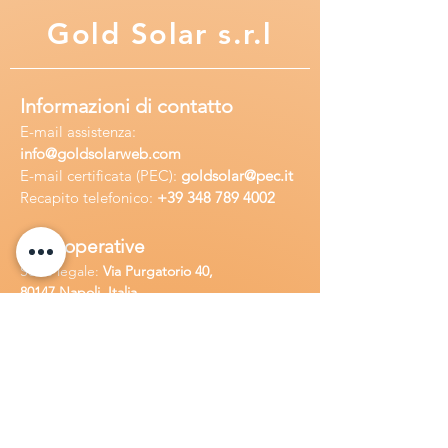
Gold
Solar s.r.l
Informazioni di contatto
E-mail assisten
za:
info
@goldsolarweb.com
E-mail certificata (PEC):
goldsolar@pec.it
Recapito telefonico:
+39 348
789 4002
Sedi operative
Sede legale:
Via Purgatorio 40,
80147,Napoli, Italia
Ufficio:
Via Camillo Cucca
255, 80031,
Brusciano, Italia
Richiedi
assistenza
Chiama o contatta su whatsapp
al
+
39
34
8 789 4002