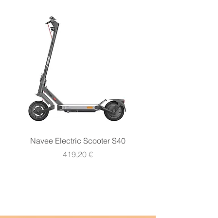
Navee Electric Scooter S40
Navee Electric Scooter 
Prezzo
419,20 €