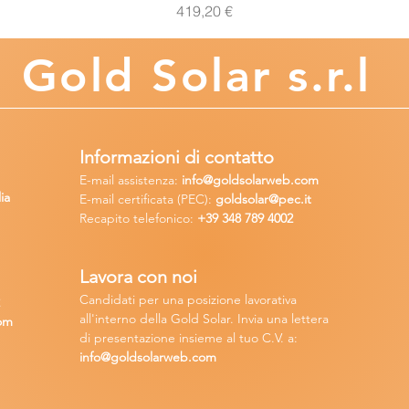
Prezzo
419,20 €
Gold
Solar s.r.l
Informazioni di contatto
E-mail assisten
za:
info
@goldsolarweb.com
ia
E-mail certificata (PEC):
goldsolar@pec.it
Recapito telefonico:
+39 348
789 4002
Lavora con n
oi
Candidati per una posizione lavora
tiva
2
all'interno della Gold Solar
.
Invia una lettera
om
di presentazione insieme al tuo C.V. a:
info@goldsolarweb.com