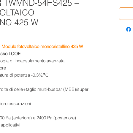
 TWMND-54HS425 –
OLTAICO
NO 425 W
odulo fotovoltaico monocristallino 425 W
basso LCOE
nologia di incapsulamento avanzata
tore
ratura di potenza -0,3%/℃
rdite di celle+taglio multi-busbar (MBB)/super
microfessurazioni
5400 Pa (anteriore) e 2400 Pa (posteriore)
 applicativi