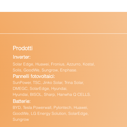
Prodotti
Inverter:
Solar Edge, Huawei, Fronius, Azzurro, Kostal,
Solis, GoodWe, Sungrow, Enphas
e.
Pannelli fotovoltaici:
Sun
Power, TSC, Jinko Solar, Trina Solar,
DMEGC, SolarEdge, Hyundai,
Hyundai, BISOL, Sharp, Hanwha Q CELLS.
Batteri
e:
BY
D, Tesla Powerwall,
Pylontech, Huawei,
GoodWe,
LG Energy Solution, SolarEdge,
Sungrow