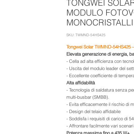
TONGWEI SOLAR
MODULO FOTOV
MONOCRISTALLI
SKU: TWMND-54HS425
Tongwei Solar TWMND-54HS425 – M
Elevata generazione di energia, 
- Cella ad alta efficienza con tec
- Uscita del modulo leader del set
- Eccellente coefficiente di tempe
Alta affidabilità
- Tecnologia di saldatura senza pe
multi-busbar (SMBB).
- Evita efficacemente il rischio di 
- Design del telaio affidabile
- Soddisfa i requisiti di carico di 
- Affrontare facilmente vari scenari
Potenza massima fino a 435 W+