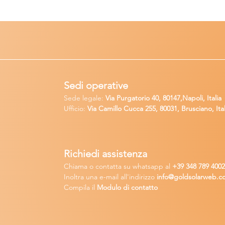
Sedi operative
Sede legale:
Via Purgatorio 40, 80147,Napoli, Italia
Ufficio:
Via Camillo Cucca
255, 80031, Brusciano, Ital
Richiedi
assistenza
Chiama o contatta su whatsapp
al
+
39 34
8 789 400
Inoltra una
e-m
ail all'indirizzo
in
fo@goldsolarw
e
b.c
Compila il
Modulo di contatto