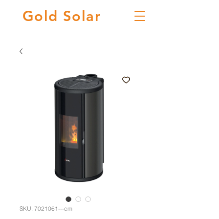
Gold
Solar
SKU: 7021061---cm