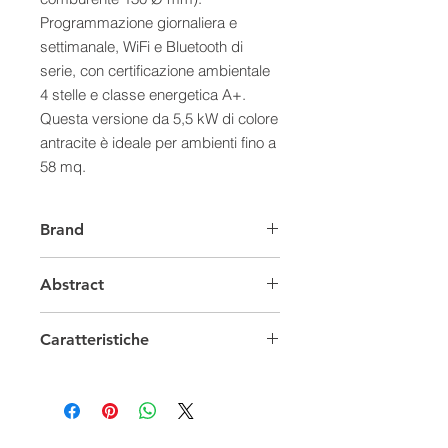
Programmazione giornaliera e 
settimanale, WiFi e Bluetooth di 
serie, con certificazione ambientale 
4 stelle e classe energetica A+. 
Questa versione da 5,5 kW di colore 
antracite è ideale per ambienti fino a 
58 mq. 
Brand
Abstract
La stufa a pellet Sound 5 UP è
Caratteristiche
moderna ed innovativa! Si compone
di top, base e braciere in ghisa,
vetro magic glass, pannello comandi
Colore
ANTRACITE
superiore con display ed uscita
superiore concentrica (scarico
Macro
STUFE