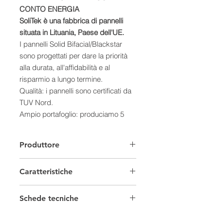
CONTO ENERGIA
SoliTek è una fabbrica di pannelli
situata in Lituania, Paese dell'UE.
I pannelli Solid Bifacial/Blackstar
sono progettati per dare la priorità
alla durata, all'affidabilità e al
risparmio a lungo termine.
Qualità: i pannelli sono certificati da
TUV Nord.
Ampio portafoglio: produciamo 5
prodotti diversi dai pannelli standard
(vetro/foglio) ai pannelli bifacciali in
Produttore
vetro, e soddisfano tutti i requisiti di
qualità e i criteri ecologici più elevati
Caratteristiche
possibili per i pannelli solari
fabbricati nell'UE.
Moduli Fotovoltaici
Tutti i pannelli solari Solid
Schede tecniche
Bifacial/Blackstar sono certificati da
Provenienza
Europeo
Scheda tecnica