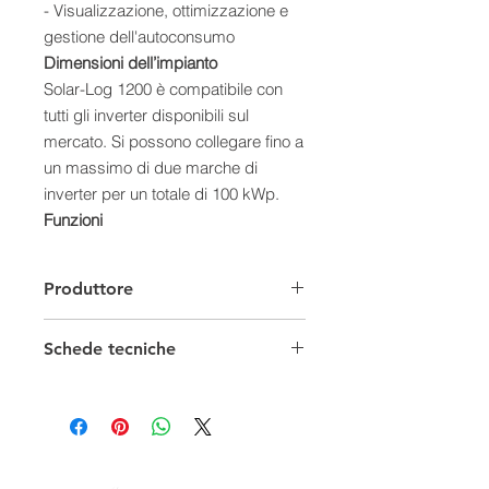
- Visualizzazione, ottimizzazione e
gestione dell'autoconsumo
Dimensioni dell’impianto
Solar-Log 1200 è compatibile con
tutti gli inverter disponibili sul
mercato. Si possono collegare fino a
un massimo di due marche di
inverter per un totale di 100 kWp.
Funzioni
- Solar-Log™ Easy Installation
La ricerca inverter e l’accesso a
Produttore
Internet avvengono in modo
automatico e immediato. Lo stato di
Schede tecniche
avanzamento dell’installazione può
essere seguito comodamente sul
Brochure
LCD-Status-Display. È possibile
Manuale
configurare il Solar-Log™ attraverso
Scheda Tecnica
l’interfaccia WEB. La funzione Easy
Installation è compatibile con Solar-