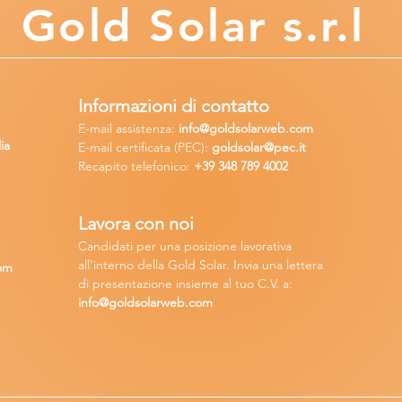
Gold
Solar s.r.l
Informazioni di contatto
E-mail assisten
za:
info
@goldsolarweb.com
ia
E-mail certificata (PEC):
goldsolar@pec.it
Recapito telefonico:
+39 348
789 4002
Lavora con n
oi
Candidati per una posizione lavora
tiva
2
all'interno della Gold Solar
.
Invia una lettera
om
di presentazione insieme al tuo C.V. a:
info@goldsolarweb.com