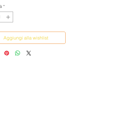
à
*
Aggiungi alla wishlist