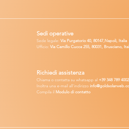
Sedi operative
Sede legale:
Via Purgatorio 40, 80147,Napoli, Italia
Ufficio:
Via Camillo Cucca
255, 80031, Brusciano, Ital
Richiedi
assistenza
Chiama o contatta su whatsapp
al
+
39 34
8 789 400
Inoltra una
e-m
ail all'indirizzo
in
fo@goldsolarw
e
b.c
Compila il
Modulo di contatto