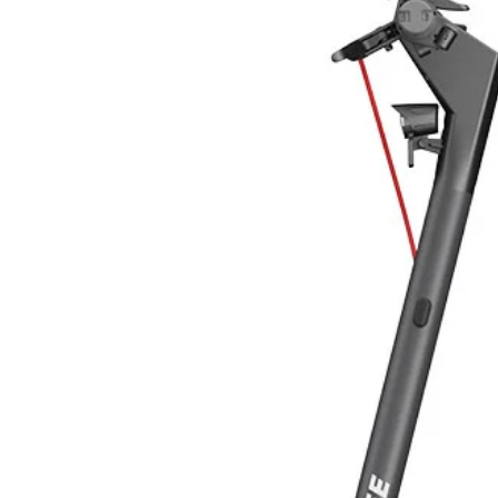
​- Installazione facile e veloce con
zero costi
​- Ruote opzionali per rendere SIRI
​- Protezione IP24 contro Umidità 
perfetto per essere installato anch
​- Prodotto conforme al Regolam
Il convettore elettrico Sirio è l'idea
- Un riscaldamento rapido ed omo
-​ Un Convettore che permetta un c
modulazione della potenza in rapp
accuratamente dal termostato digita
-​ Un riscaldatore facile da instal
occupi troppo spazio sulle pareti
-​ Un convettore che possa essere r
SIRIO riscalda la tua casa tramite 
attraverso la griglia inferiore, vien
fuoriesce dalla griglia superiore. I