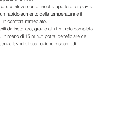
re di rilevamento finestra aperta e display a
e un
rapido aumento della temperatura e il
 un comfort immediato.
cili da installare, grazie al kit murale completo
. In meno di 15 minuti potrai beneficiare del
senza lavori di costruzione e scomodi
lo 10,2 cm di spessore, che garantiscono una
iforme
una parte meccanica in movimento (niente
co con ottimizzazione dei consumi
ettimanale
aperta