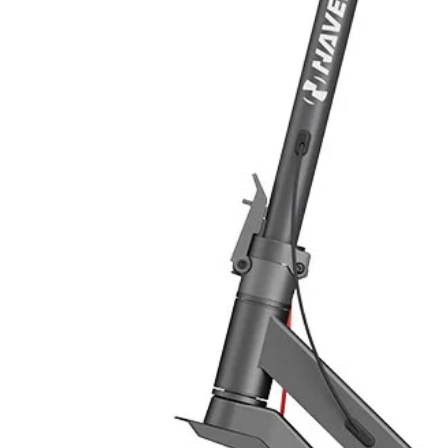
ambienti domestici in completa si
di ventole o parti meccaniche in 
La nuova interfaccia Led SIRIO è st
Convettore.
1 Display LCD - 2 Impostazione mod
giù - 5 Stand-by
SIRIO è dotato di un termostato dig
temperatura ambiente con una prec
Scegli tra
5 modalità di Riscaldam
Eco - 3,5 ° C e modalità Antigelo.
Inoltre, grazie alla Programmazion
al sensore di Rilevamento finestra 
funzionamento alla tua routine quo
energetici.
Grazie a queste funzioni SIRIO è 
I termoconvettori a basso consumo
ambienti umidi come il vostro bagn
contro gli spruzzi d'acqua IP24, Cl