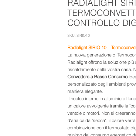
RADIALIGHT SIRI
TERMOCONVETTO
CONTROLLO DIG
SKU: SIRIO10
Radialight SIRIO 10 – Termoconvett
La nuova generazione di Termoconvet
Radialight offrono la soluzione più
riscaldamento della vostra casa. 
Convettore a Basso Consumo
idea
personalizzato degli ambienti pr
maniera elegante.
Il nucleo interno in alluminio di
un calore avvolgente tramite la "con
ventole o motori. Non si creeranno 
d'aria calda "secca": il calore verr
combinazione con il termostato digi
minimo del consumo energetico da