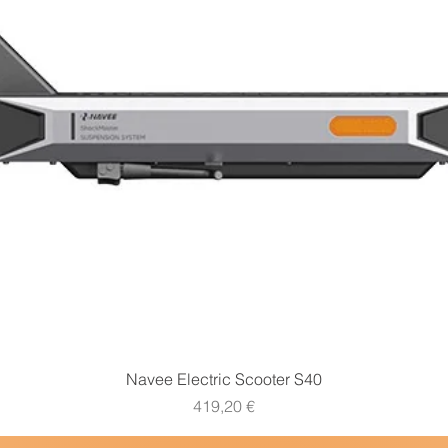
Vista rapida
Navee Electric Scooter S40
Prezzo
419,20 €