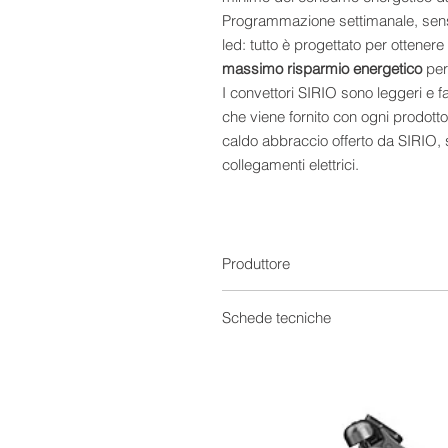
Programmazione settimanale, senso
led: tutto è progettato per ottener
massimo risparmio energetico
per
I convettori SIRIO sono leggeri e fa
che viene fornito con ogni prodotto
caldo abbraccio offerto da SIRIO, 
collegamenti elettrici.
Caratteristiche
- Sistema di controllo Digitale
​- Design sottile ed elegante - so
diffusione del calore rapida ed un
Produttore
​- Schermo LCD retroilluminato
​- Funzionamento Silenzioso: ness
Schede tecniche
ventole o motore)
Brochure
​- Tecnologia a risparmio energeti
Manuale
​- Programmazione Giornaliera e S
​- Sensore di Rilevamento finestra 
​- Funzione di blocco comandi