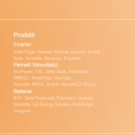
Prodotti
Inverter:
Solar Edge, Huawei, Fronius, Azzurro, Kostal,
Solis, GoodWe, Sungrow, Enphas
e.
Pannelli fotovoltaici:
Sun
Power, TSC, Jinko Solar, Trina Solar,
DMEGC, SolarEdge, Hyundai,
Hyundai, BISOL, Sharp, Hanwha Q CELLS.
Batteri
e:
BY
D, Tesla Powerwall,
Pylontech, Huawei,
GoodWe,
LG Energy Solution, SolarEdge,
Sungrow