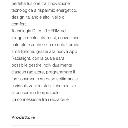
perfetta fusione tra innovazione
tecnologica a risparmio energetico,
design italiano e alto livello di
comfort.
Tecnologia DUAL-THERM ad
irraggiamento infrarossi, convezione
naturale e controllo in remoto tramite
smartphone, grazie alla nuova App
Radialight, con la quale sarà
possbile gestire individualmente
ciascun radiatore, programmare il
funzionamento su base settimanale
e visualizzare le statistiche relative
ai consumi in tempo reale.
La connessione tra i radiatori e il
router di casa vostra è diretta
tramite Wi-Fi e quindi non sarà
Produttore
necessaria l’installazione di bridge o
terminali intermedi, per una