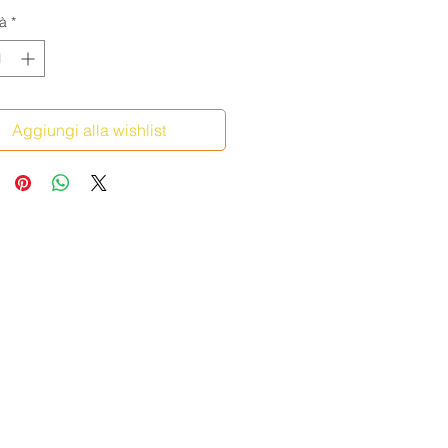
à
*
Aggiungi alla wishlist