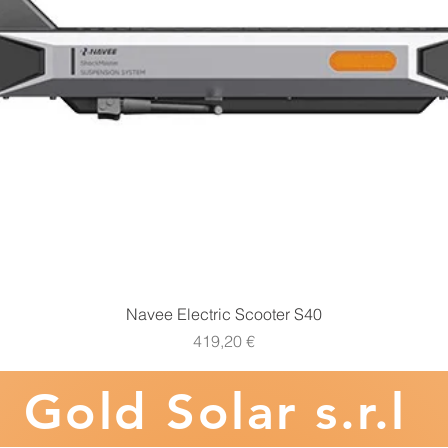
Vista rapida
Navee Electric Scooter S40
Prezzo
419,20 €
Gold
Solar s.r.l