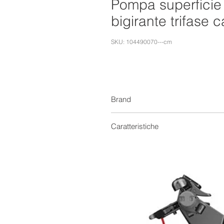
Pompa superficie
bigirante trifase 
SKU: 104490070---cm
Brand
Caratteristiche
Macro Tipologia
Tipologia
Esigenza
Alimentazione