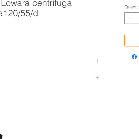
 Lowara centrifuga
Quantit
ca120/55/d
ELETTROPOMPE
CENTRIFUGHE
IRRIGAZIONI, ACQUA REFRIGERATA,
ACQUA CALDA
TRIFASE