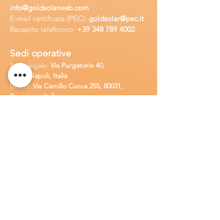
info
@goldsolarweb.com
E-mail certificata (PEC):
goldsolar@pec.it
Recapito telefonico:
+39 348
789 4002
Sedi operative
Sede legale:
Via Purgatorio 40,
80147,Napoli, Italia
Ufficio:
Via Camillo Cucca
255, 80031,
Brusciano, Italia
Richiedi
assistenza
Chiama o contatta su whatsapp
al
+
39
34
8 789 4002
Inoltra una
e-m
ail all'indirizzo
in
fo@goldsolarw
e
b.com
Compila il
Modulo di contatto
Lavora con n
oi
Candidati per una posizione lavora
tiva