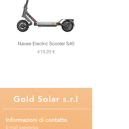
Serie
DOMO
Alimentazione
MONOFASE
KW
1,1 KW
Garanzia
2 ANNI
Navee Electric Scooter S40
Navee Electric Scooter 
Prezzo
419,20 €
Gold
Solar s.r.l
Informazioni di contatto
E-mail assisten
za: