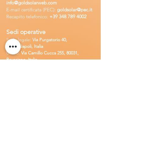
info
@goldsolarweb.com
E-mail certificata (PEC):
goldsolar@pec.it
Recapito telefonico:
+39 348
789 4002
Sedi operative
Sede legale:
Via Purgatorio 40,
80147,Napoli, Italia
Ufficio:
Via Camillo Cucca
255, 80031,
Brusciano, Italia
Richiedi
assistenza
Chiama o contatta su whatsapp
al
+
39
34
8 789 4002
Inoltra una
e-m
ail all'indirizzo
in
fo@goldsolarw
e
b.com
Compila il
Modulo di contatto
Lavora con n
oi
Candidati per una posizione lavora
tiva