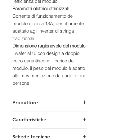
l'efficienza del modulo
Parametri elettrici ottimizzati
Corrente di funzionamento del
modulo di circa 13A, perfettamente
adattato agli inverter di stringa
tradizionali
Dimensione ragionevole del modulo
I wafer M10 con design a doppio
vetro garantiscono il carico del
modulo, il peso del modulo è adatto
alla movimentazione da parte di due
persone
Tecnologia di drogaggio del gallio
La tecnologia di drogaggio del gallio
Produttore
supera l'attenuazione della luce del
modulo e garantisce la stabilità della
Caratteristiche
produzione di energia a lungo
termine dei moduli.
Moduli Fotovoltaici
Compatibilità di imballaggio e
Schede tecniche