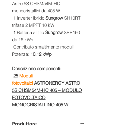
Astro 5S CHSM54M-HC
monocristallini da 405 W
1 Inverter ibrido
Sungrow
SH10RT
trifase 2 MPPT 10 kW
1 Batteria al litio
Sungrow
SBR160
da 16 kWh
Contributo smaltimento moduli
Potenza:
10.12 kWp
Descrizione componenti:
25
Moduli
fotovoltaici
ASTRONERGY ASTRO
5S CHSM54M-HC 405 – MODULO
FOTOVOLTAICO
MONOCRISTALLINO 405 W
Produttore
Astro 5s è il nuovo modulo
fotovoltaico monocristallino