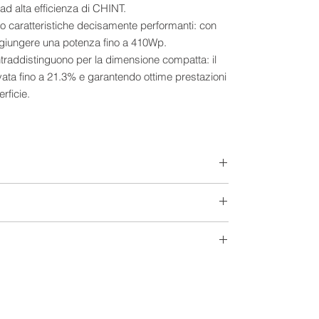
 ad alta efficienza di CHINT.
nno caratteristiche decisamente performanti: con
giungere una potenza fino a 410Wp.
ontraddistinguono per la dimensione compatta: il
ata fino a 21.3% e garantendo ottime prestazioni
rficie.
climatiche impervie come alte temperature e
fere di 25 mm di diametro alla velocità di 23 m/s)
e migliora la tolleranza all’ombreggiatura e ne
on miglioramento sull’efficienza e affidabilità
he consente un maggiore assorbimento della luce
ofessurazione interna
te una maggiore resistenza alla flessione delle
Extra-Europeo
aniche dei moduli
Monocristallino
tential Induced Degradation – Degrado Indotto
potenza nel tempo.