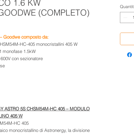
CO 1.6 KW
Quantit
 GOODWE (COMPLETO)
gy – Goodwe composto da:
SM54M-HC-405 monocristallini 405 W
 monofase 1.5kW
 600V con sezionatore
ase
Y ASTRO 5S CHSM54M-HC 405 – MODULO
INO 405 W
aico monocristallino di Astronergy, la divisione