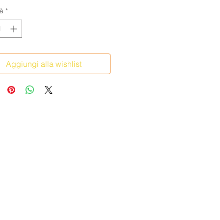
à
*
Aggiungi alla wishlist