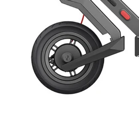
1
Kit di fissaggio (selezionabile)
Contributo smaltimento moduli