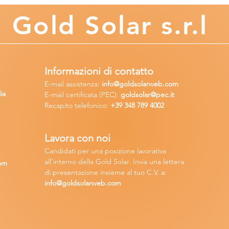
Gold
Solar s.r.l
Informazioni di contatto
E-mail assisten
za:
info
@goldsolarweb.com
ia
E-mail certificata (PEC):
goldsolar@pec.it
Recapito telefonico:
+39 348
789 4002
Lavora con n
oi
Candidati per una posizione lavora
tiva
2
all'interno della Gold Solar
.
Invia una lettera
om
di presentazione insieme al tuo C.V. a:
info@goldsolarweb.com