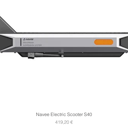
Vista rapida
Navee Electric Scooter S40
Prezzo
419,20 €