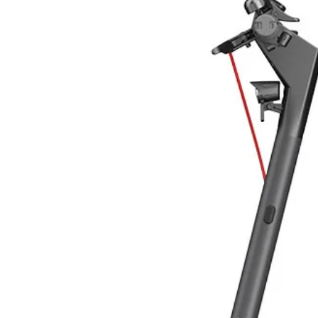
Potenza
Astro 5s è disponibile in due versi
Astro 5s CHSM54M-HC: con cornic
Composto da:
Astro 5s CHSM54M(BL)-HC: Total
1
Inverter
GOODWE GW1500-XS-1
MONOFASE 1 MPPT 1500W
Il nuovo modello GoodWe XS è un inv
progettato specificatamente per off
efficienza.
La sua capacità varia da 0,7 kW a 3
suo peso di soli 5,8 kg, così com
equivalenti ad un foglio di carta f
da trasportare e installare. La se
DC del 30% ed è in grado di ragg
Le opzioni di comunicazione disp
WiFi o con rete LAN.
Dimensioni formato A4, estrema l