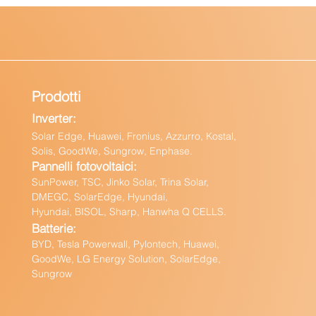
Prodotti
Inverter:
Solar Edge, Huawei, Fronius, Azzurro, Kostal,
Solis, GoodWe, Sungrow, Enphas
e.
Pannelli fotovoltaici:
Sun
Power, TSC, Jinko Solar, Trina Solar,
DMEGC, SolarEdge, Hyundai,
Hyundai, BISOL, Sharp, Hanwha Q CELLS.
Batteri
e:
BY
D, Tesla Powerwall,
Pylontech, Huawei,
GoodWe,
LG Energy Solution, SolarEdge,
Sungrow