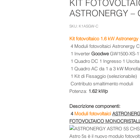
KIT FOTOVOLTAI
ASTRONERGY –
SKU: K1ASGW-C
Kit fotovoltaico 1.6 kW Astroner
4 Moduli fotovoltaici
Astronergy
CH
1 Inverter
Goodwe
GW1500-XS-11
1 Quadro DC 1 Ingresso 1 Uscita
1 Quadro AC da 1 a 3 kW Monof
1 Kit di Fissaggio (selezionabile)
Contributo smaltimento moduli
Potenza:
1.62 kWp
Descrizione componenti:
4
Moduli fotovoltaici
ASTRONERG
FOTOVOLTAICO MONOCRISTALL
Astro 5s è il nuovo modulo fotovolt