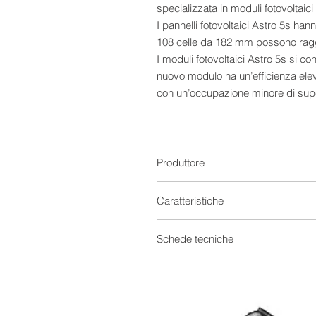
specializzata in moduli fotovoltaici
I pannelli fotovoltaici Astro 5s ha
108 celle da 182 mm possono rag
I moduli fotovoltaici Astro 5s si c
nuovo modulo ha un’efficienza elev
con un’occupazione minore di supe
Caratteristiche:
- Resistenza anche in condizioni 
grandine (testati per resistere a s
- Innovativa tecnologia half-cut ch
Produttore
aumenta la resistenza
- Riduzione dell’effetto Mismatch: c
Caratteristiche
dell’impianto
- Impiego di celle multi-busbar c
Kit fotovoltaici
Schede tecniche
e una riduzione del rischio di micr
- Taglio non distruttivo che permet
Provenienza
Scheda Tecnica Inverter
celle e aumenta le proprietà mecc
Scheda Tecnica Moduli
Tecnologia
- Eccellente resistenza al PID (Po
Potenziale) e mantenimento della 