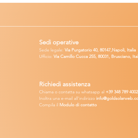
Sedi operative
Sede legale:
Via Purgatorio 40, 80147,Napoli, Italia
Ufficio:
Via Camillo Cucca
255, 80031, Brusciano, Ital
Richiedi
assistenza
Chiama o contatta su whatsapp
al
+
39 34
8 789 400
Inoltra una
e-m
ail all'indirizzo
in
fo@goldsolarw
e
b.c
Compila il
Modulo di contatto