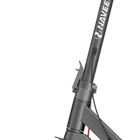
GoodWe ha raggiunto ciò che semb
dimensioni così ridotte. Con meno 
trasporto e i costi, l’installazione 
Comunicazione via LAN o WIFI
Le opzioni di comunicazione LAN o 
monitoraggio dei loro sistemi fotov
possibile passare ad un altro sis
l’installazione. Le necessità e le a
priorità per GoodWe.
Le ridottissime dimensioni e l’est
tecnici di XS, come il 30% di sovr
funzionamento a temperature estre
del 97% è addirittura superiore a 
Piccolo, leggero , compatto e sic
1
Quadro di campo
QUADRO DC 
SEZIONATORE
1
Quadro AC
QUADRO AC – DA