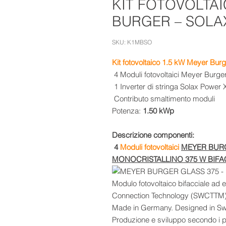
KIT FOTOVOLTAI
BURGER – SOLA
SKU: K1MBSO
Kit fotovoltaico 1.5 kW Meyer Bur
4 Moduli fotovoltaici
Meyer Burge
1 Inverter di stringa
Solax Power
X
Contributo smaltimento moduli
Potenza:
1.50 kWp
Descrizione componenti:
4
Moduli fotovoltaici
MEYER BUR
MONOCRISTALLINO 375 W BIFA
Modulo fotovoltaico bifacciale ad 
Connection Technology (SWCTTM)
Made in Germany. Designed in Swi
Produzione e sviluppo secondo i più