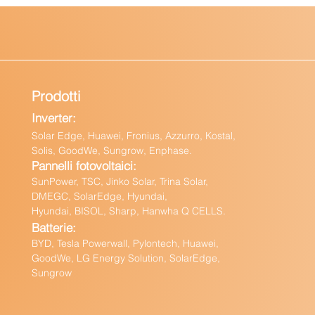
Prodotti
Inverter:
Solar Edge, Huawei, Fronius, Azzurro, Kostal,
Solis, GoodWe, Sungrow, Enphas
e.
Pannelli fotovoltaici:
Sun
Power, TSC, Jinko Solar, Trina Solar,
DMEGC, SolarEdge, Hyundai,
Hyundai, BISOL, Sharp, Hanwha Q CELLS.
Batteri
e:
BY
D, Tesla Powerwall,
Pylontech, Huawei,
GoodWe,
LG Energy Solution, SolarEdge,
Sungrow