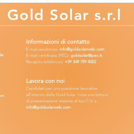
Gold
Solar s.r.l
Informazioni di contatto
E-mail assisten
za:
info
@goldsolarweb.com
ia
E-mail certificata (PEC):
goldsolar@pec.it
Recapito telefonico:
+39 348
789 4002
Lavora con n
oi
Candidati per una posizione lavora
tiva
2
all'interno della Gold Solar
.
Invia una lettera
om
di presentazione insieme al tuo C.V. a:
info@goldsolarweb.com