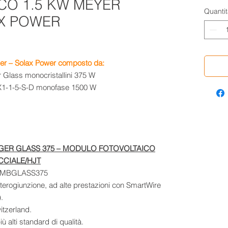
CO 1.5 KW MEYER
Quantit
X POWER
ger – Solax Power composto da:
r
Glass monocristallini 375 W
1-1-5-S-D monofase 1500 W
GER GLASS 375 – MODULO FOTOVOLTAICO
CCIALE/HJT
eterogiunzione, ad alte prestazioni con SmartWire
.
tzerland.
 alti standard di qualità.