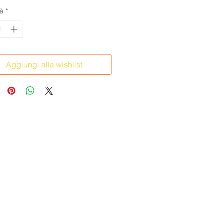
à
*
Aggiungi alla wishlist