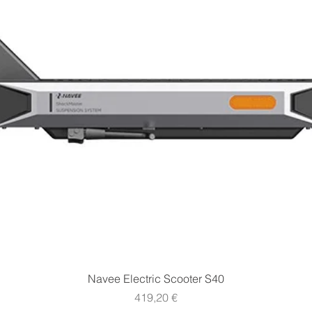
Vista rapida
Navee Electric Scooter S40
Prezzo
419,20 €