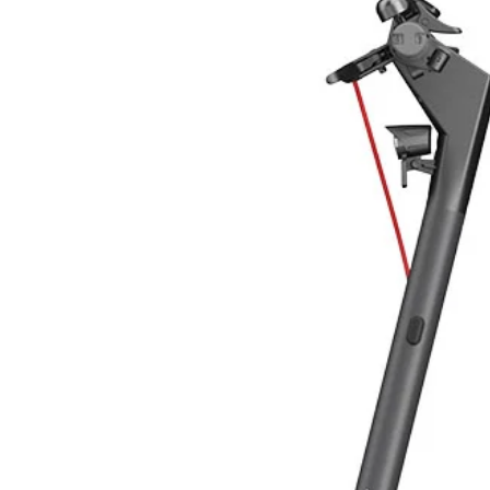
Potenza
piccoli generatori FV da 0,7 KW a
tra gli inverter di piccole dimension
Composto da:
Potenza senza compromessi
Piccolo, leggero e silenzioso. X1 Mi
ristretto degli spazi: con un ingo
l’inverter X1 Mini è piccolo, ma 
Protezione da classe IP65
Installazione all’interno o all’este
installato in ambienti sia interni si
installazione.
Contributo smaltimento moduli