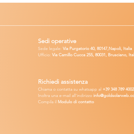
Sedi operative
Sede legale:
Via Purgatorio 40, 80147,Napoli, Italia
Ufficio:
Via Camillo Cucca
255, 80031, Brusciano, Ital
Richiedi
assistenza
Chiama o contatta su whatsapp
al
+
39 34
8 789 400
Inoltra una
e-m
ail all'indirizzo
in
fo@goldsolarw
e
b.c
Compila il
Modulo di contatto