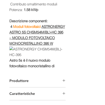
Contributo smaltimento moduli
Potenza:
1.58 kWp
Descrizione componenti:
4
Moduli fotovoltaici
ASTRONERGY
ASTRO 5S CHSM54M(BL)-HC 395
– MODULO FOTOVOLTAICO
MONOCRISTALLINO 395 W
Astro 5s è il nuovo modulo
fotovoltaico monocristallino di
Astronergy, la divisione
specializzata in moduli fotovoltaici
Produttore
ad alta efficienza di CHINT.
I pannelli fotovoltaici Astro 5s hanno
Caratteristiche
caratteristiche decisamente
performanti: con 108 celle da 182