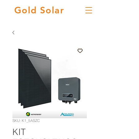
Gold
Solar
SKU: K1_5ASZC
KIT