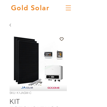
Gold
Solar
SKU: K1JAGW-C
KIT