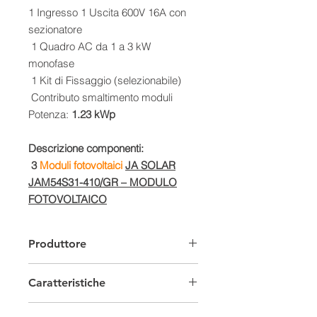
1 Ingresso 1 Uscita 600V 16A con
sezionatore
1 Quadro AC da 1 a 3 kW
monofase
1 Kit di Fissaggio (selezionabile)
Contributo smaltimento moduli
Potenza:
1.23 kWp
Descrizione componenti:
3
Moduli fotovoltaici
JA SOLAR
JAM54S31-410/GR – MODULO
FOTOVOLTAICO
MONOCRISTALLINO 410 W NERO
Produttore
Assemblato con celle 11BB PERC,
la configurazione a mezza cella dei
Caratteristiche
moduli offre i vantaggi di una
maggiore potenza erogata, migliori