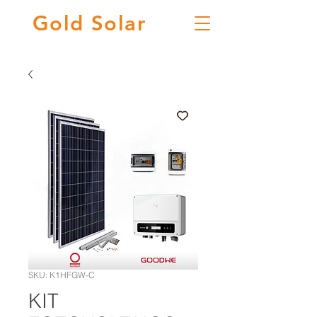
Gold
Solar
SKU: K1HFGW-C
KIT