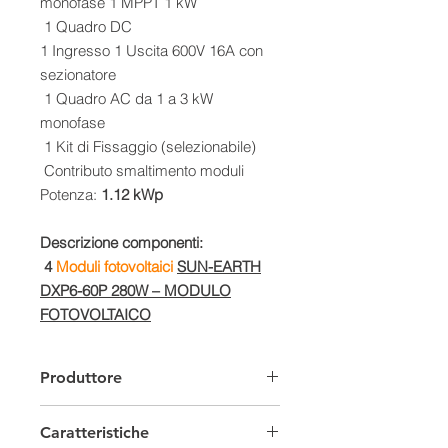
monofase 1 MPPT 1 kW
1 Quadro DC
1 Ingresso 1 Uscita 600V 16A con
sezionatore
1 Quadro AC da 1 a 3 kW
monofase
1 Kit di Fissaggio (selezionabile)
Contributo smaltimento moduli
Potenza:
1.12 kWp
Descrizione componenti:
4
Moduli fotovoltaici
SUN-EARTH
DXP6-60P 280W – MODULO
FOTOVOLTAICO
POLICRISTALLINO 280W
Produttore
I moduli fotovoltaici policristallini
DXP6-60P da 280W sono ideali per
Caratteristiche
essere installati su: camper, nautica,