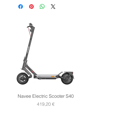
Navee Electric Scooter S40
Navee Electric Scooter 
Prezzo
419,20 €