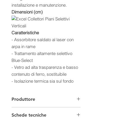
installazione e manutenzione.
Dimensioni (cm)
Caratteristiche
- Assorbitore saldato al laser con
arpa in rame
- Trattamento altamente selettivo
Blue-Select
- Vetro ad alta trasparenza e basso
contenuto di ferro, sostituibile
- Isolazione termica sia sul fondo
che sulle pareti
- Cassa in alluminio anodizzato con
Produttore
una singola giunzione
- Certificazione Solar Keymark
Schede tecniche
- Garanzia 5 anni
Curve prestazionali
Scheda Tecnica