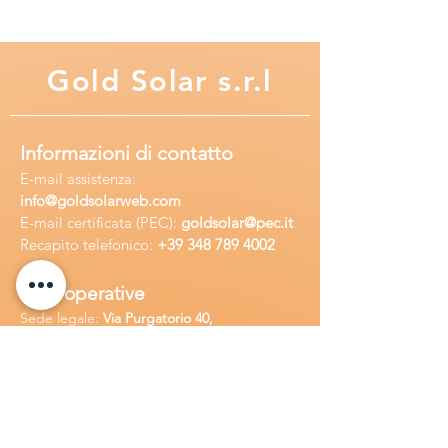
Gold
Solar s.r.l
Informazioni di contatto
E-mail assisten
za:
info
@goldsolarweb.com
E-mail certificata (PEC):
goldsolar@pec.it
Recapito telefonico:
+39 348
789 4002
Sedi operative
Sede legale:
Via Purgatorio 40,
80147,Napoli, Italia
Ufficio:
Via Camillo Cucca
255, 80031,
Brusciano, Italia
Richiedi
assistenza