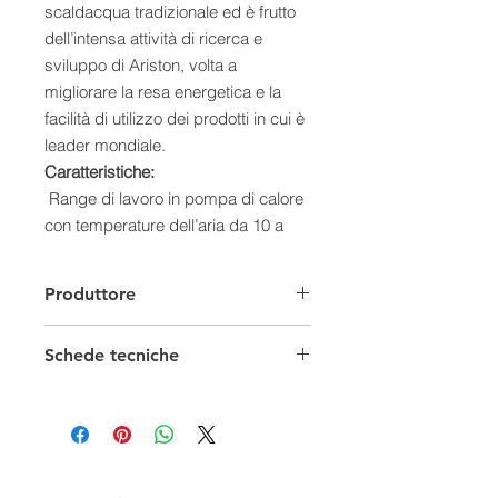
scaldacqua tradizionale ed è frutto
dell’intensa attività di ricerca e
sviluppo di Ariston, volta a
migliorare la resa energetica e la
facilità di utilizzo dei prodotti in cui è
leader mondiale.
Caratteristiche:
Range di lavoro in pompa di calore
con temperature dell’aria da 10 a
40°C
Gas ecologico R134A consente di
Produttore
raggiungere temperature dell’acqua
fino a 55°C in pompa di calore
Schede tecniche
Condensatore avvolto alla caldaia
(non immerso in acqua)
Documentazione Informativa
Caldaia in acciaio smaltato al titanio
Scheda Tecnica
Resistenza elettrica integrativa
Anodo anticorrosione in magnesio
Display LED