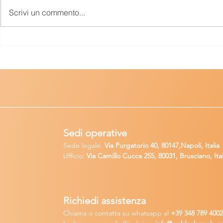
Scrivi un commento...
Golden AI trionfa allo
Pannelli Fo
StartCup Campania 2024
Ottenere Inc
con il premio Social
Finanziamen
Innovation
l'Installazi
Sedi operative
Sede legale:
Via Purgatorio 40, 80147,Napoli, Italia
Ufficio:
Via Camillo Cucca
255, 80031, Brusciano, Ital
Richiedi
assistenza
Chiama o contatta su whatsapp
al
+
39 34
8 789 400