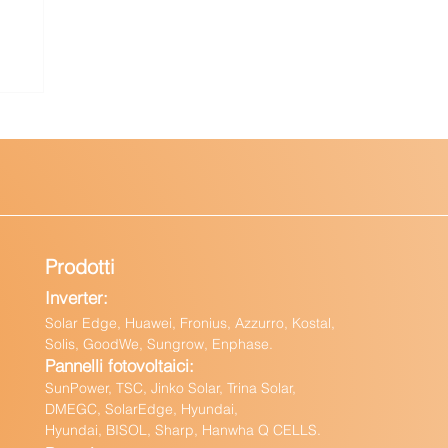
a
Prodotti
Inverter:
Solar Edge, Huawei, Fronius, Azzurro, Kostal,
Solis, GoodWe, Sungrow, Enphas
e.
Pannelli fotovoltaici:
Sun
Power, TSC, Jinko Solar, Trina Solar,
DMEGC, SolarEdge, Hyundai,
Hyundai, BISOL, Sharp, Hanwha Q CELLS.