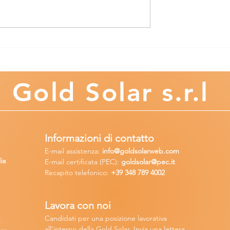
tovoltaici: Come
Come Calcolare il
entivi Fiscali e
Rendimento e il Risparmio
ti per
Energetico dei Pannelli
one
Fotovoltaici nella Tua Are
Gold
Solar s.r.l
Informazioni di contatto
E-mail assisten
za:
info
@goldsolarweb.com
ia
E-mail certificata (PEC):
goldsolar@pec.it
Recapito telefonico:
+39 348
789 4002
Lavora con n
oi
Candidati per una posizione lavora
tiva
2
all'interno della Gold Solar
.
Invia una lettera